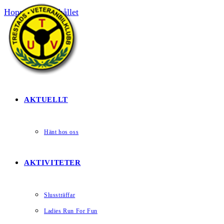
Hoppa till innehållet
HEM
AKTUELLT
Hänt hos oss
AKTIVITETER
Slussträffar
Ladies Run For Fun