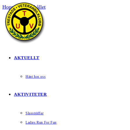
Hoppa till innehållet
HEM
AKTUELLT
Hänt hos oss
AKTIVITETER
Slussträffar
Ladies Run For Fun