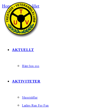
Hoppa till innehållet
HEM
AKTUELLT
Hänt hos oss
AKTIVITETER
Slussträffar
Ladies Run For Fun