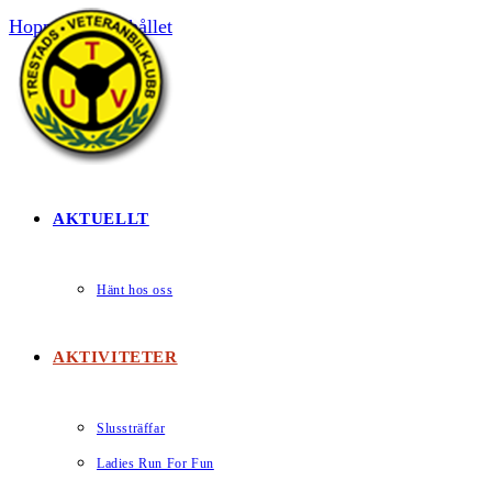
Hoppa till innehållet
HEM
AKTUELLT
Hänt hos oss
AKTIVITETER
Slussträffar
Ladies Run For Fun