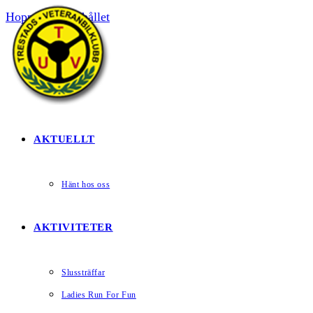
Hoppa till innehållet
HEM
AKTUELLT
Hänt hos oss
AKTIVITETER
Slussträffar
Ladies Run For Fun