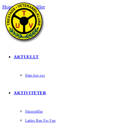
Hoppa till innehållet
HEM
AKTUELLT
Hänt hos oss
AKTIVITETER
Slussträffar
Ladies Run For Fun