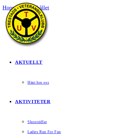
Hoppa till innehållet
HEM
AKTUELLT
Hänt hos oss
AKTIVITETER
Slussträffar
Ladies Run For Fun