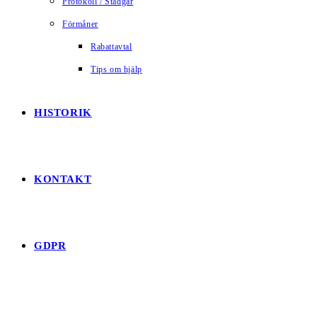
Protokoll / Stadgar
Förmåner
Rabattavtal
Tips om hjälp
HISTORIK
KONTAKT
GDPR