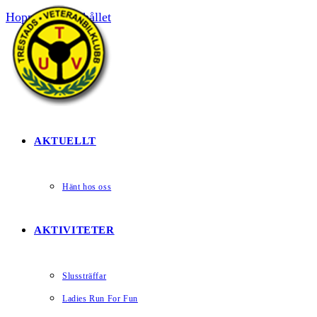
Hoppa till innehållet
HEM
AKTUELLT
Hänt hos oss
AKTIVITETER
Slussträffar
Ladies Run For Fun