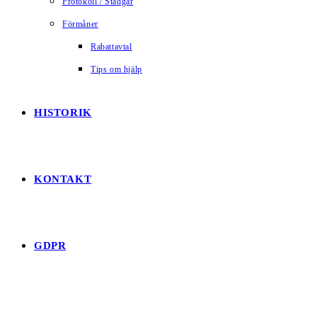
Protokoll / Stadgar
Förmåner
Rabattavtal
Tips om hjälp
HISTORIK
KONTAKT
GDPR