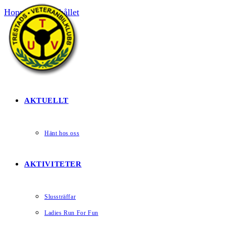
Hoppa till innehållet
HEM
AKTUELLT
Hänt hos oss
AKTIVITETER
Slussträffar
Ladies Run For Fun