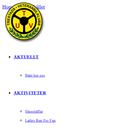
Hoppa till innehållet
HEM
AKTUELLT
Hänt hos oss
AKTIVITETER
Slussträffar
Ladies Run For Fun