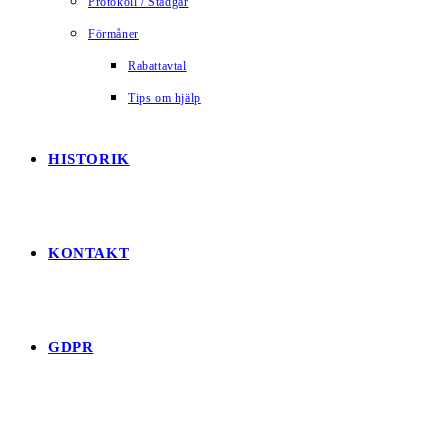
Protokoll / Stadgar
Förmåner
Rabattavtal
Tips om hjälp
HISTORIK
KONTAKT
GDPR