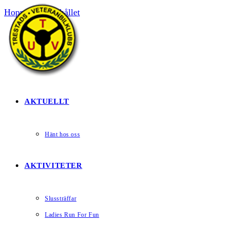
Hoppa till innehållet
HEM
AKTUELLT
Hänt hos oss
AKTIVITETER
Slussträffar
Ladies Run For Fun