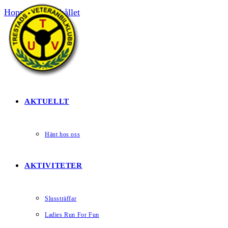
Hoppa till innehållet
HEM
AKTUELLT
Hänt hos oss
AKTIVITETER
Slussträffar
Ladies Run For Fun