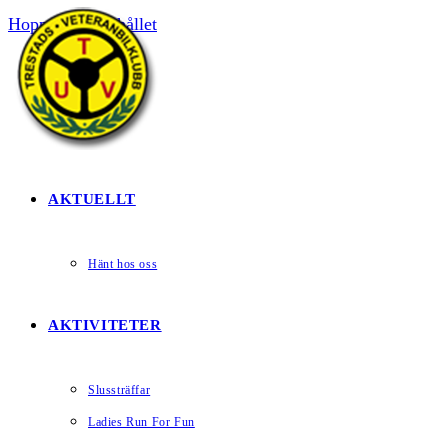
Hoppa till innehållet
HEM
AKTUELLT
Hänt hos oss
AKTIVITETER
Slussträffar
Ladies Run For Fun