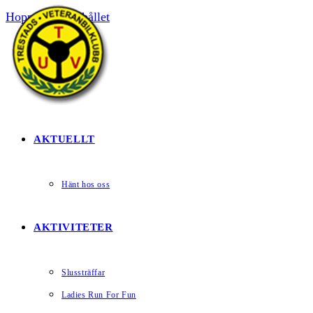
Hoppa till innehållet
HEM
AKTUELLT
Hänt hos oss
AKTIVITETER
Slussträffar
Ladies Run For Fun