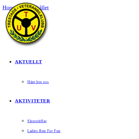
Hoppa till innehållet
HEM
AKTUELLT
Hänt hos oss
AKTIVITETER
Slussträffar
Ladies Run For Fun