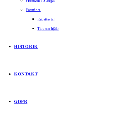
Protokoll / Stadgar
Förmåner
Rabattavtal
Tips om hjälp
HISTORIK
KONTAKT
GDPR