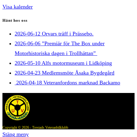
Visa kalender
Hänt hos oss
2026-06-12 Orvars träff i Prässebo.
2026-06-06 ”Premiär för The Box under
Motorhistoriska dagen i Trollhättan”
2026-05-10 Alfs motormuseum i Lidköping
2026-04-23 Medlemsmöte Åsaka Bygdegård
2026-04-18 Veteranfordons marknad Backamo
Copyright © 2026 - Trestads Veteranbilklubb
Stäng meny